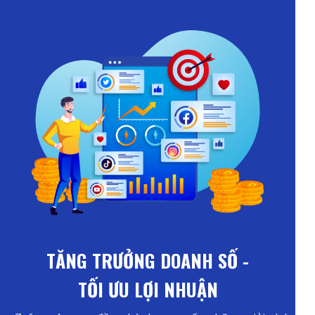
TĂNG TRƯỞNG DOANH SỐ -
TỐI ƯU LỢI NHUẬN